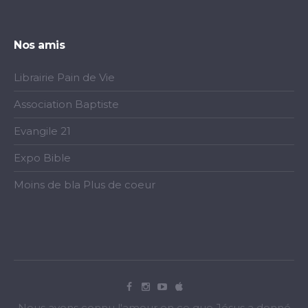
Nos amis
Librairie Pain de Vie
Association Baptiste
Evangile 21
Expo Bible
Moins de bla Plus de coeur
Nous avons connu l'amour en ce que Jésus a donné