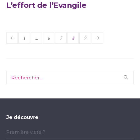
L’effort de l’Evangile
1
…
6
7
8
9
Je découvre
Première visite ?