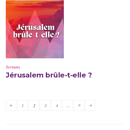
Sermons
Jérusalem brûle-t-elle ?
1
2
3
4
…
9