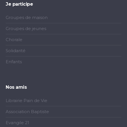
Je participe
Groupes de maison
Groupes de jeunes
Chorale
Solidarité
Enfants
Nos amis
Librairie Pain de Vie
Association Baptiste
Evangile 21