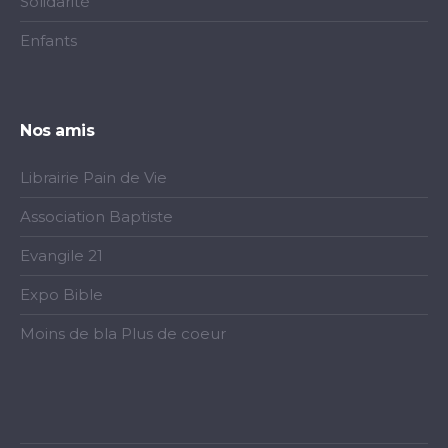
Solidarité
Enfants
Nos amis
Librairie Pain de Vie
Association Baptiste
Evangile 21
Expo Bible
Moins de bla Plus de coeur