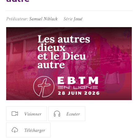
Prédicateur:
Samuel Niblack
Série
Josué
Visionner
Ecouter
Télécharger