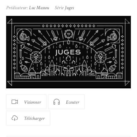
Prédicateur:
Luc Massou
Série
Juges
Visionner
Ecouter
Télécharger