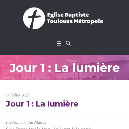
Jour 1 : La lumière
17 juillet 2022
Jour 1 : La lumière
Prédicateur:
Luc Massou