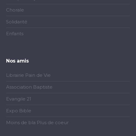
Chorale
Solidarité
Enfants
Nos amis
Librairie Pain de Vie
Association Baptiste
Evangile 21
Expo Bible
Moins de bla Plus de coeur