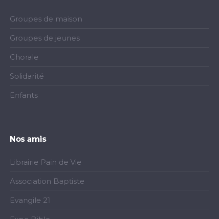
Groupes de maison
Groupes de jeunes
Chorale
Solidarité
Enfants
Nos amis
Librairie Pain de Vie
Association Baptiste
Evangile 21