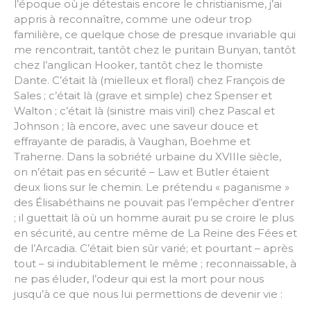
l’époque où je détestais encore le christianisme, j’ai
appris à reconnaître, comme une odeur trop
familière, ce quelque chose de presque invariable qui
me rencontrait, tantôt chez le puritain Bunyan, tantôt
chez l’anglican Hooker, tantôt chez le thomiste
Dante. C’était là (mielleux et floral) chez François de
Sales ; c’était là (grave et simple) chez Spenser et
Walton ; c’était là (sinistre mais viril) chez Pascal et
Johnson ; là encore, avec une saveur douce et
effrayante de paradis, à Vaughan, Boehme et
Traherne. Dans la sobriété urbaine du XVIIIe siècle,
on n’était pas en sécurité – Law et Butler étaient
deux lions sur le chemin. Le prétendu « paganisme »
des Élisabéthains ne pouvait pas l’empêcher d’entrer
; il guettait là où un homme aurait pu se croire le plus
en sécurité, au centre même de La Reine des Fées et
de l’Arcadia. C’était bien sûr varié; et pourtant – après
tout – si indubitablement le même ; reconnaissable, à
ne pas éluder, l’odeur qui est la mort pour nous
jusqu’à ce que nous lui permettions de devenir vie :