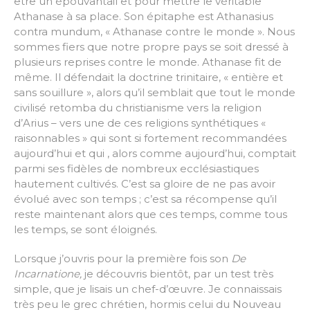
être un épouvantail et pour mettre le véritable
Athanase à sa place. Son épitaphe est Athanasius
contra mundum, « Athanase contre le monde ». Nous
sommes fiers que notre propre pays se soit dressé à
plusieurs reprises contre le monde. Athanase fit de
même. Il défendait la doctrine trinitaire, « entière et
sans souillure », alors qu’il semblait que tout le monde
civilisé retomba du christianisme vers la religion
d’Arius – vers une de ces religions synthétiques «
raisonnables » qui sont si fortement recommandées
aujourd’hui et qui , alors comme aujourd’hui, comptait
parmi ses fidèles de nombreux ecclésiastiques
hautement cultivés. C’est sa gloire de ne pas avoir
évolué avec son temps ; c’est sa récompense qu’il
reste maintenant alors que ces temps, comme tous
les temps, se sont éloignés.
Lorsque j’ouvris pour la première fois son
De
Incarnatione,
je découvris bientôt, par un test très
simple, que je lisais un chef-d’œuvre. Je connaissais
très peu le grec chrétien, hormis celui du Nouveau