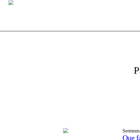
P
Sermons
Que fa