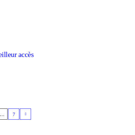
illeur accès
…
7