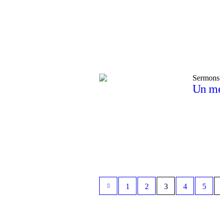
Sermons
Un me
1
2
3
4
5