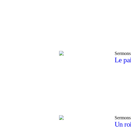
Sermons
Le pai
Sermons
Un ro